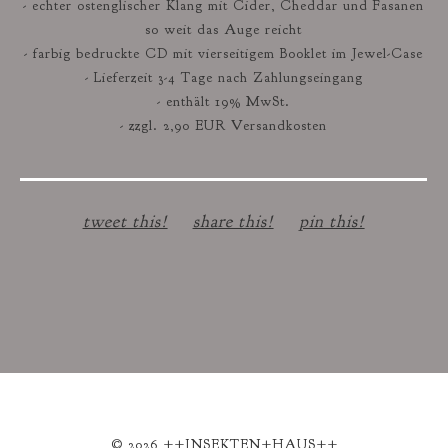
- echter ostenglischer Klang mit Cider, Cheddar und Fasanen
so weit das Auge reicht
- farbig bedruckte CD mit vierseitigem Booklet im Jewel-Case
- Lieferzeit 3-4 Tage nach Zahlungseingang
- enthält 19% MwSt.
- zzgl. 2,90 EUR Versandkosten
tweet this!
share this!
pin this!
© 2026 ++INSEKTEN+HAUS++