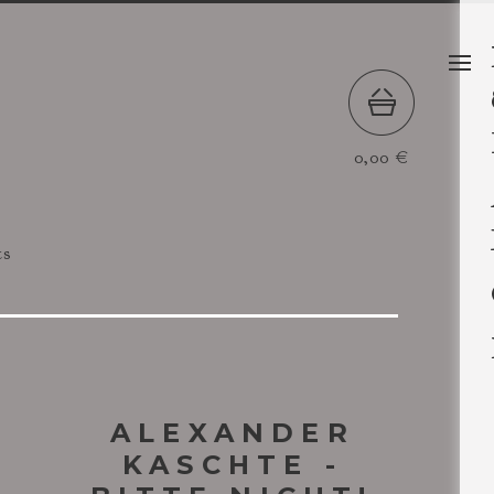
0,00
€
ts
ALEXANDER
KASCHTE -