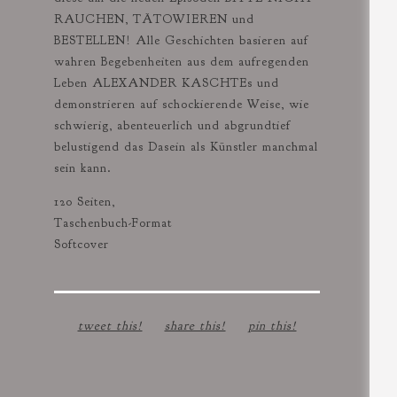
RAUCHEN, TÄTOWIEREN und
BESTELLEN! Alle Geschichten basieren auf
wahren Begebenheiten aus dem aufregenden
Leben ALEXANDER KASCHTEs und
demonstrieren auf schockierende Weise, wie
schwierig, abenteuerlich und abgrundtief
belustigend das Dasein als Künstler manchmal
sein kann.
120 Seiten,
Taschenbuch-Format
Softcover
tweet this!
share this!
pin this!