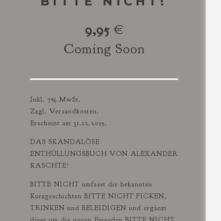
BITTE NICHT!
9,95
€
Coming Soon
Inkl. 7% MwSt.
Zzgl. Versandkosten.
Erscheint am 31.12.2025.
DAS SKANDALÖSE
ENTHÜLLUNGSBUCH VON ALEXANDER
KASCHTE!
BITTE NICHT umfasst die bekannten
Kurzgeschichten BITTE NICHT FICKEN,
TRINKEN und BELEIDIGEN und ergänzt
diese um die neuen Episoden BITTE NICHT